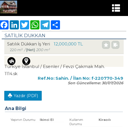
Facebook
LinkedIn
Twitter
WhatsApp
Telegram
Share
SATILIK DUKKAN
12,000,000 TL
Satılık Dükkan İş Yeri
220 m²
/
(Net)
200 m²
Türkiye İstanbul / Esenler
/ Fevzi Çakmak Mah.
1114.sk
Ref.No:
Sahin.
/ İlan No:
f-220770-349
Son Güncelleme:
30/07/2026
Yazdır (PDF)
Ana Bilgi
Yapının Durumu
Ikinci El
Kullanım
Kiracılı
Durumu