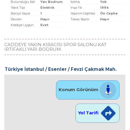
Bulunduğu Kat
Yarı Bodrum
Isıtma
Yok
Yakıt Tipi
Elektrik
İnşa Yılı
1994
Banyo Sayısı
1
Yapının Cephesi
Ön Cephe
Devren
Hayır
Takas Yapılır
Hayır
Krediye Uygun
Evet
CADDEYE YAKIN KIRACISI SPOR SALONU.KAT
IRTIFAKLI YARI BODRUM.
Türkiye İstanbul / Esenler
/ Fevzi Çakmak Mah.
Konum Görünüm
Yol Tarifi