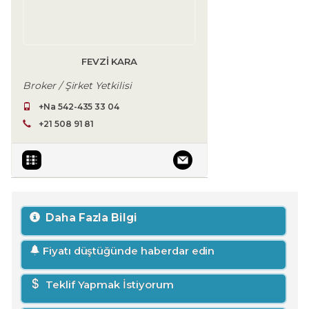
FEVZI KARA
Broker / Şirket Yetkilisi
+Na 542-435 33 04
+21 508 91 81
Daha Fazla Bilgi
Fiyatı düştüğünde haberdar edin
Teklif Yapmak İstiyorum