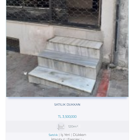
SATILIK DUKKAN
TL
3,500,000
120m²
İş Yeri
Dükkan
Satılık
İstanbul
Esenler
-