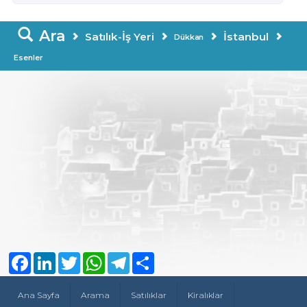
Ara
Satılık-İş Yeri
İstanbul
Dükkan
Esenler
Facebook
LinkedIn
Twitter
WhatsApp
Telegram
Share
Ana Sayfa
Arama
Satılıklar
Kiralıklar