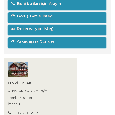
Beni bu ilan için Arayın
Görüş Gezisi İsteği
Rezervasyon İsteği
Arkadaşına Gönder
FEVZİ EMLAK
ATIŞALANI CAD. NO: 76/C
Esenler / Esenler
İstanbul
+90 212-508 91 81